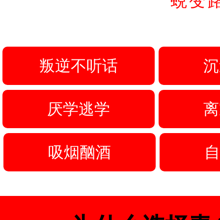
蜕变
叛逆不听话
沉
厌学逃学
离
吸烟酗酒
自