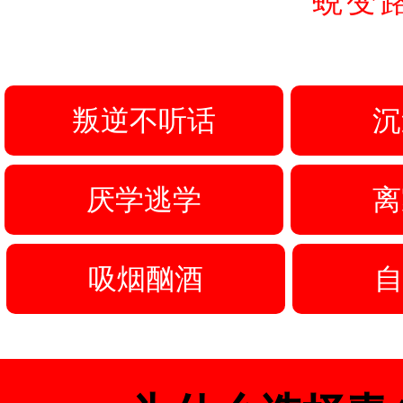
蜕变
叛逆不听话
沉
厌学逃学
离
吸烟酗酒
自